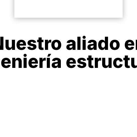
uestro aliado 
eniería estruct