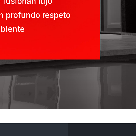
 fusionan lujo
n profundo respeto
mbiente