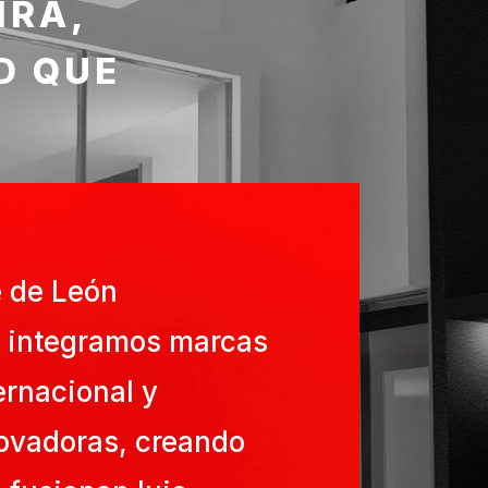
IRA,
D QUE
 de León
 integramos marcas
ernacional y
novadoras, creando