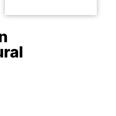
en
ural