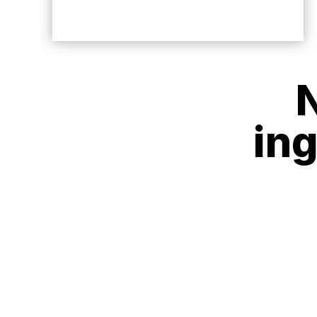
N
ing